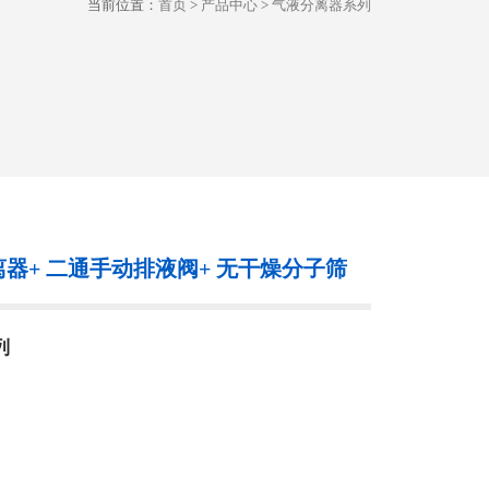
当前位置：
首页
>
产品中心
>
气液分离器系列
分离器+ 二通手动排液阀+ 无干燥分子筛
列